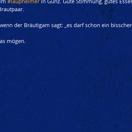
im 
#laupheimer
 in Günz. Gute Stimmung, gutes Essen
Brautpaar.
wenn der Bräutigam sagt: „es darf schon ein bissche
das mögen.