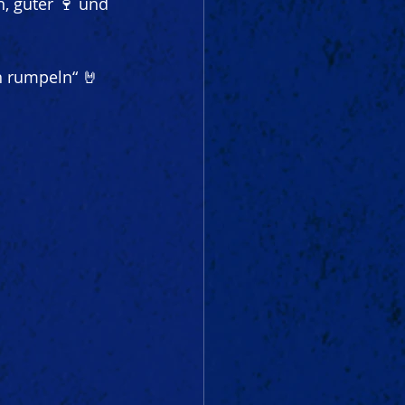
, guter 🍷 und 
n rumpeln“ 🤘