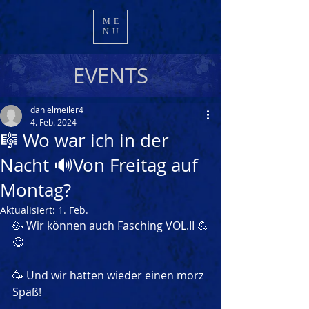
ME
NU
EVENTS
danielmeiler4
4. Feb. 2024
🎼 Wo war ich in der
Nacht 🔊Von Freitag auf
Montag?
Aktualisiert:
1. Feb.
🥳 Wir können auch Fasching VOL.II 💪
😄
🥳 Und wir hatten wieder einen morz 
Spaß!