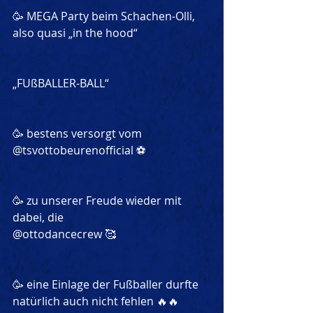
🥳 MEGA Party beim Schachen-Olli, 
also quasi „in the hood“
„FUßBALLER-BALL“
🥳 bestens versorgt vom 
@tsvottobeurenofficial
 ⚽️
🥳 zu unserer Freude wieder mit 
dabei, die
@ottodancecrew
 🥰
🥳 eine Einlage der Fußballer durfte 
natürlich auch nicht fehlen 🔥🔥