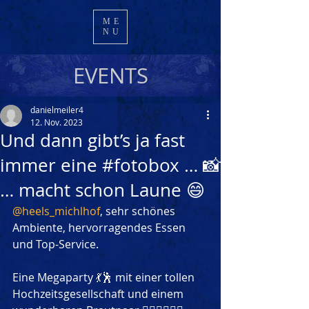
ME
NU
EVENTS
danielmeiler4
12. Nov. 2023
Und dann gibt’s ja fast
immer eine #fotobox … 📸
… macht schon Laune 😄
@heels_michlhof
, sehr schönes 
Ambiente, hervorragendes Essen 
und Top-Service.
Eine Megaparty 💃🕺 mit einer tollen 
Hochzeitsgesellschaft und einem 