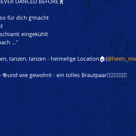
 NEVER DANCED BEFORE🕺
sso für dich g'macht
st
Tschianti eingekühlt
nach …“
zen, tanzen, tanzen - heimelige Location🏠(
@heels_mi
🍻und wie gewohnt - ein tolles Brautpaar👰🏻‍♀️🤵🏻‍♂️