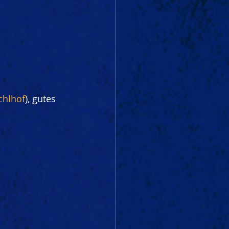
chlhof
), gutes 