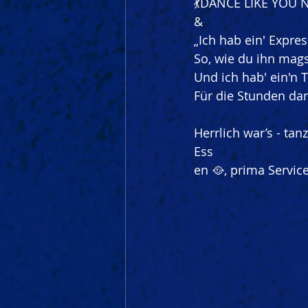
💃DANCE LIKE YOU
&
„Ich hab ein' Expre
So, wie du ihn mag
Und ich hab' ein'n 
Für die Stunden da
Herrlich war’s - tan
Ess
en 🥘, prima Service 