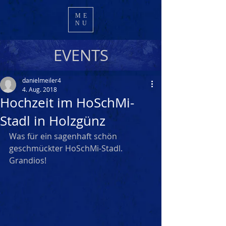
ME
NU
EVENTS
danielmeiler4
4. Aug. 2018
Hochzeit im HoSchMi-
Stadl in Holzgünz
Was für ein sagenhaft schön 
geschmückter HoSchMi-Stadl. 
Grandios!