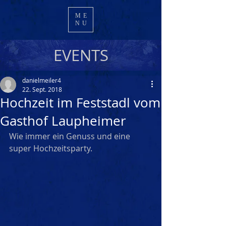
ME
NU
EVENTS
danielmeiler4
22. Sept. 2018
Hochzeit im Feststadl vom
Gasthof Laupheimer
Wie immer ein Genuss und eine 
super Hochzeitsparty.