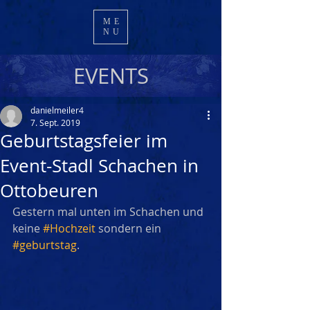
ME
NU
EVENTS
danielmeiler4
7. Sept. 2019
Geburtstagsfeier im
Event-Stadl Schachen in
Ottobeuren
Gestern mal unten im Schachen und 
keine 
#Hochzeit
 sondern ein 
#geburtstag
.