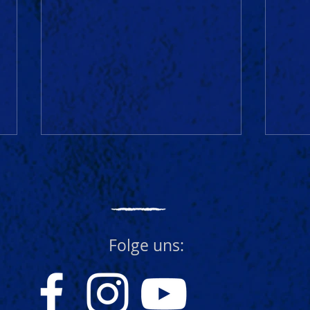
Folge uns:
WEIBERFASNET in Aitrach 🥳
Yipp
und