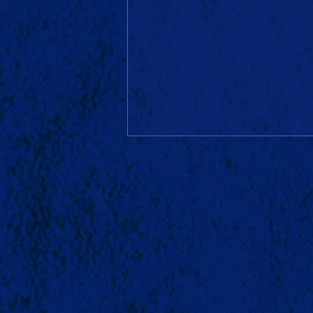
🎄SCALLYWAGS meets
MUNDART No.5 | 2026