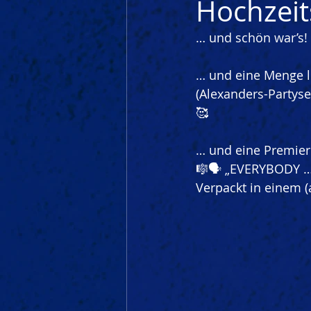
Hochzeit
… und schön war’s!
… und eine Menge l
(Alexanders-Partyser
🥰
… und eine Premier
🎼🗣️ „EVERYBODY 
Verpackt in einem 