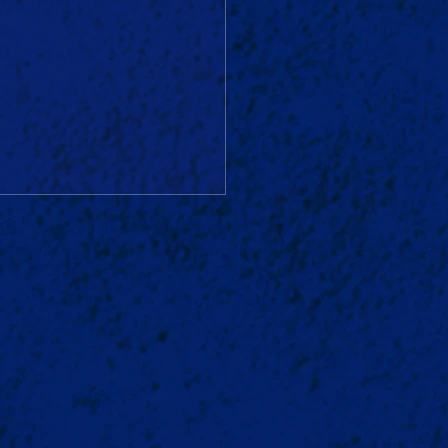
ie yipiie yeah Krawall
 REMMIDEMMI‼️