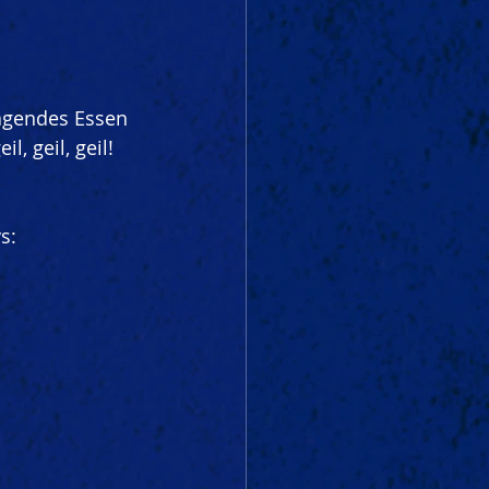
agendes Essen 
, geil, geil! 
s: