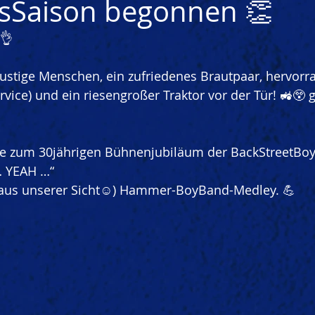
sSaison begonnen 👏
 👌
ustige Menschen, ein zufriedenes Brautpaar, hervorr
vice) und ein riesengroßer Traktor vor der Tür! 🚜😲 geil
e zum 30jährigen Bühnenjubiläum der BackStreetBoy
… YEAH …“
(aus unserer Sicht☺️) Hammer-BoyBand-Medley. 💪