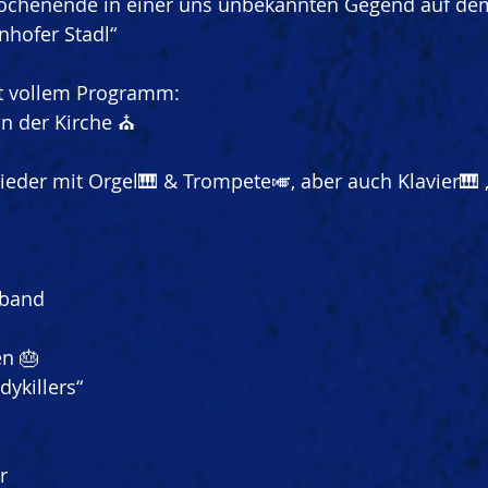
ochenende in einer uns unbekannten Gegend auf de
nhofer Stadl“
t vollem Programm:
n der Kirche ⛪️
ieder mit Orgel🎹 & Trompete🎺, aber auch Klavier🎹 ,
sband
en 🎂
dykillers“
r