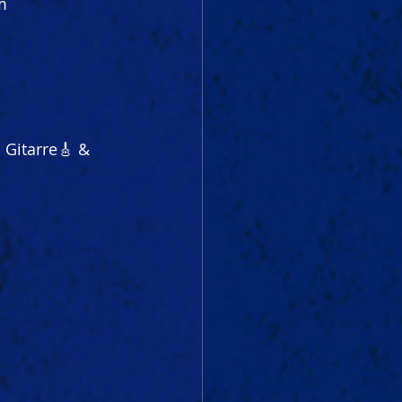
m 
 Gitarre🎸 & 