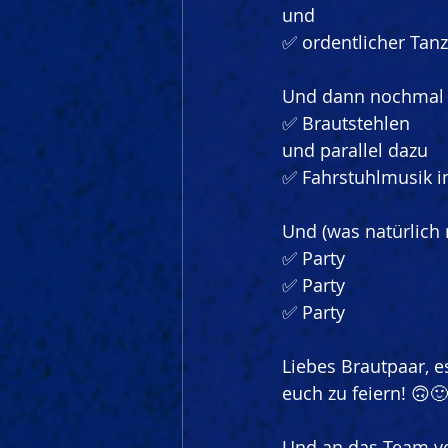
und
✅ ordentlicher Tan
Und dann nochmal a
✅ Brautstehlen
und parallel dazu
✅ Fahrstuhlmusik i
Und (was natürlich 
✅ Party
✅ Party
✅ Party
Liebes Brautpaar, e
euch zu feiern! 🙃🙂
Und an das Team vo