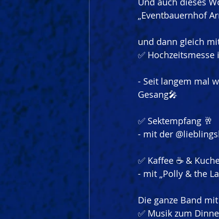
Und auch dieses W
„Eventbauernhof Ar
und dann gleich mi
✅ Hochzeitsmesse i
- Seit langem mal w
Gesang🎤
✅ Sektempfang 🥂
- mit der 
@liebling
✅ Kaffee ☕️ & Kuch
- mit „Polly & the La
Die ganze Band mit
✅ Musik zum Dinne