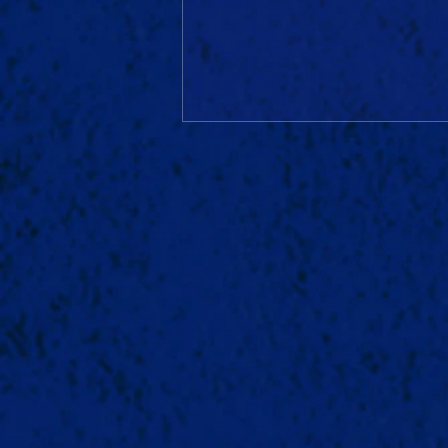
🎄SCALLYWAGS meets
MUNDART No.5 | 2026