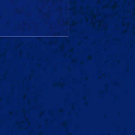
ie yipiie yeah Krawall
 REMMIDEMMI‼️