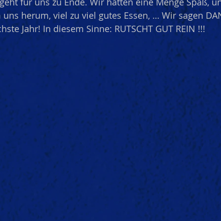
8 geht für uns zu Ende. Wir hatten eine Menge Spaß, u
uns herum, viel zu viel gutes Essen, … Wir sagen DA
chste Jahr! In diesem Sinne: RUTSCHT GUT REIN !!!