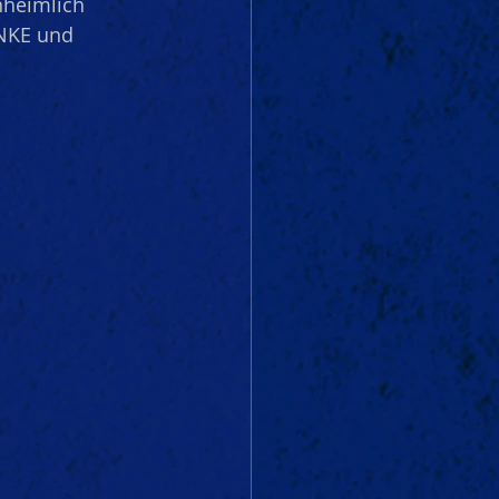
nheimlich 
NKE und 