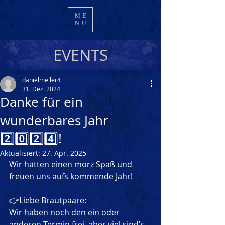
ME
NU
EVENTS
danielmeiler4
31. Dez. 2024
Danke für ein
wunderbares Jahr
2️⃣0️⃣2️⃣4️⃣!
Aktualisiert:
27. Apr. 2025
Wir hatten einen morz Spaß und 
freuen uns aufs kommende Jahr!
👉Liebe Brautpaare:
Wir haben noch den ein oder 
anderen Termin frei, aber viel sind’s 