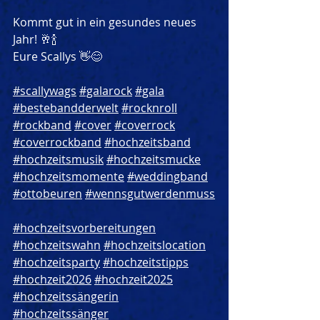
Kommt gut in ein gesundes neues 
Jahr! 🥂🍾
Eure Scallys 👋😊
#scallywags
#galarock
#gala
#bestebandderwelt
#rocknroll
#rockband
#cover
#coverrock
#coverrockband
#hochzeitsband
#hochzeitsmusik
#hochzeitsmucke
#hochzeitsmomente
#weddingband
#ottobeuren
#wennsgutwerdenmuss
#hochzeitsvorbereitungen
#hochzeitswahn
#hochzeitslocation
#hochzeitsparty
#hochzeitstipps
#hochzeit2026
#hochzeit2025
#hochzeitssängerin
#hochzeitssänger