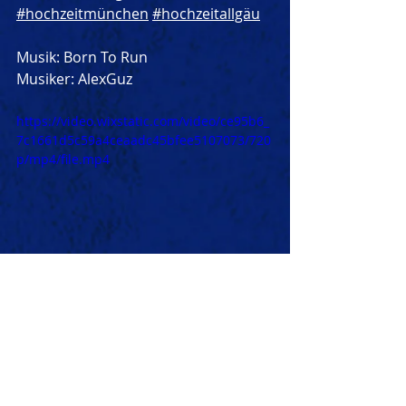
#hochzeitmünchen
#hochzeitallgäu
Musik: Born To Run
Musiker: AlexGuz
https://video.wixstatic.com/video/ce95b6_
7c1661d5c59a4ceaadc45bfee5107073/720
p/mp4/file.mp4